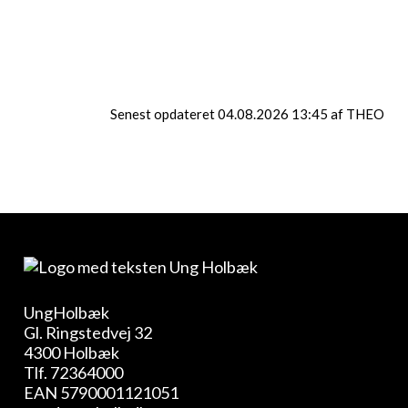
Læs mere om knallertkørekort her
Senest opdateret 04.08.2026 13:45 af THEO
UngHolbæk
Gl. Ringstedvej 32
4300 Holbæk
Tlf.
72364000
EAN 5790001121051